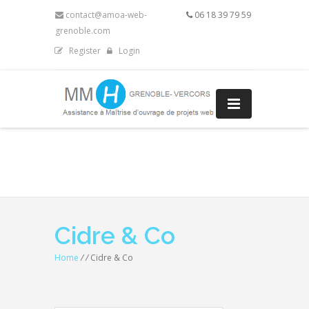
contact@amoa-web-
06 18 39 79 59
grenoble.com
Register
Login
Cidre & Co
Home
/
/
Cidre & Co