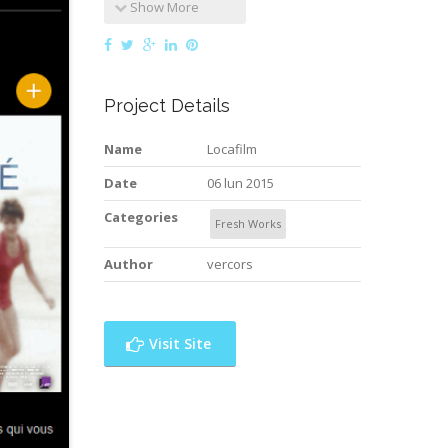
Show More
Project Details
Name
Locafilm
Date
06 lun 2015
Categories
Fresh Works
Author
vercors
Visit Site