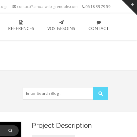
ogin
contact@amoa-web-grenoble.com
06 18 39 79 59
RÉFÉRENCES
VOS BESOINS
CONTACT
Project Description