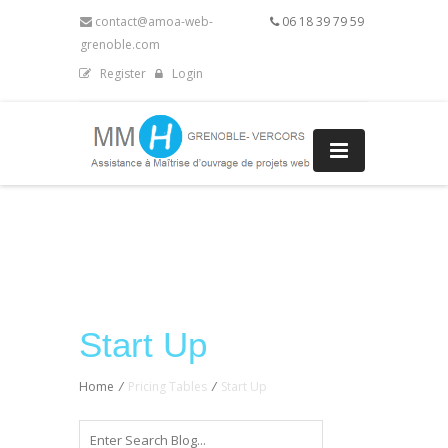
contact@amoa-web-
06 18 39 79 59
grenoble.com
Register
Login
Start Up
Home
/
Pricing Tables
/
Start Up