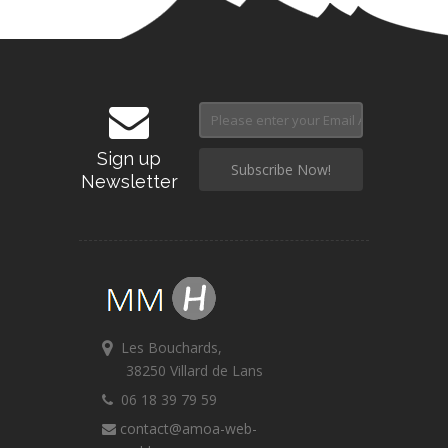
Sign up
Newsletter
Les Bouchards,
38250 Villard de Lans
06 18 39 79 59
contact@amoa-web-