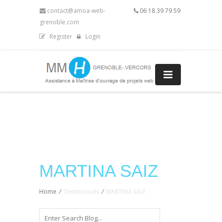
contact@amoa-web-
06 18 39 79 59
grenoble.com
Register
Login
MARTINA SAIZ
Home
/
Testimonials
/
MARTINA SAIZ